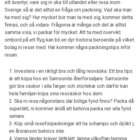
ett äventyr, vare sig ni ska till utlandet eller resa inom
Sverige så är det alltid en fråga om packning. Vad ska man
ha med sig? Hur mycket bör man ta med sig, kommer detta
finnas, och så vidare. Frågorna är många och det är alltid
samma visa, vi packar för mycket. Att ta med övervikt
ombord på ett flyg kan bli en dyr historia beroende på vilket
bolag ni reser med. Här kommer några packningstips inför
resan.
Investera i en riktigt bra och tålig resväska. Ett bra tips
är att köpa hos en Samsonite återförsäljare. Samsonite
gör bra väskor i alla färger och storlekar och därför kan
hela familjen köpa sina resväskor hos dem.
Ska ni resa någonstans där billiga fynd finns? Packa då
superlätt, ni kommer ändå att behöva packa ner alla fynd
senare.
Köp små reseförpackningar att ha schampo och dylikt i,
en årsranson behövs inte.
Varma länder kräver lättklätt, lämna ullkoftan hemma.