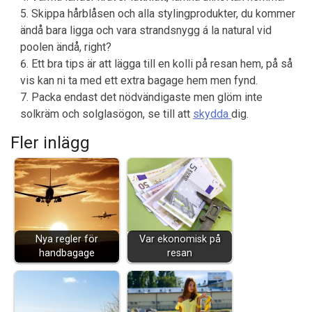
Skippa hårblåsen och alla stylingprodukter, du kommer
ändå bara ligga och vara strandsnygg á la natural vid
poolen ändå, right?
Ett bra tips är att lägga till en kolli på resan hem, på så
vis kan ni ta med ett extra bagage hem men fynd.
Packa endast det nödvändigaste men glöm inte
solkräm och solglasögon, se till att
skydda
dig.
Fler inlägg
Nya regler för
Var ekonomisk på
handbagage
resan