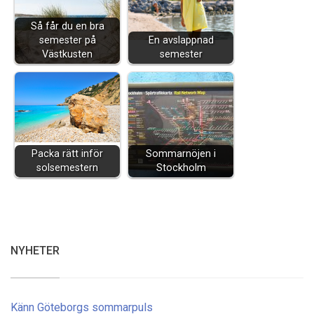
Så får du en bra
semester på
En avslappnad
Västkusten
semester
Packa rätt inför
Sommarnöjen i
solsemestern
Stockholm
NYHETER
Känn Göteborgs sommarpuls