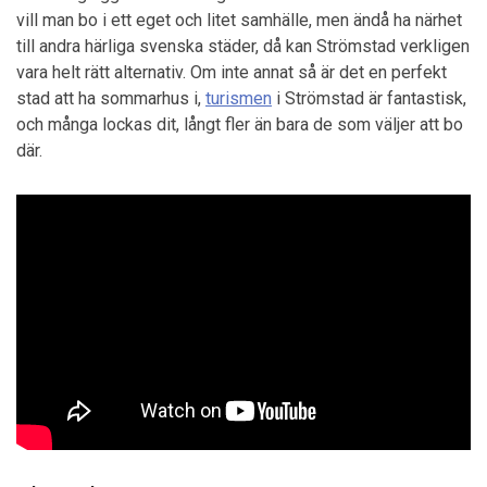
vill man bo i ett eget och litet samhälle, men ändå ha närhet
till andra härliga svenska städer, då kan Strömstad verkligen
vara helt rätt alternativ. Om inte annat så är det en perfekt
stad att ha sommarhus i,
turismen
i Strömstad är fantastisk,
och många lockas dit, långt fler än bara de som väljer att bo
där.