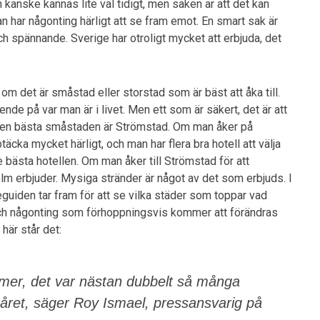
kanske kännas lite väl tidigt, men saken är att det kan
an har någonting härligt att se fram emot. En smart sak är
ch spännande. Sverige har otroligt mycket att erbjuda, det
 om det är småstad eller storstad som är bäst att åka till.
de på var man är i livet. Men ett som är säkert, det är att
h den bästa småstaden är Strömstad. Om man åker på
cka mycket härligt, och man har flera bra hotell att välja
de bästa hotellen. Om man åker till Strömstad för att
lm erbjuder. Mysiga stränder är något av det som erbjuds. I
guiden tar fram för att se vilka städer som toppar vad
och någonting som förhoppningsvis kommer att förändras
 här står det:
 mer, det var nästan dubbelt så många
året, säger Roy Ismael, pressansvarig på