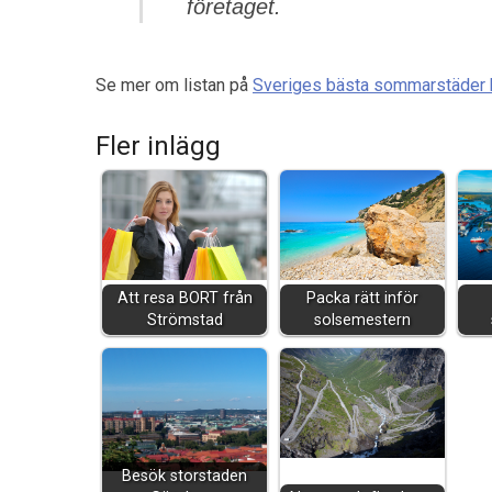
företaget.
Se mer om listan på
Sveriges bästa sommarstäder h
Fler inlägg
Att resa BORT från
Packa rätt inför
Strömstad
solsemestern
Besök storstaden