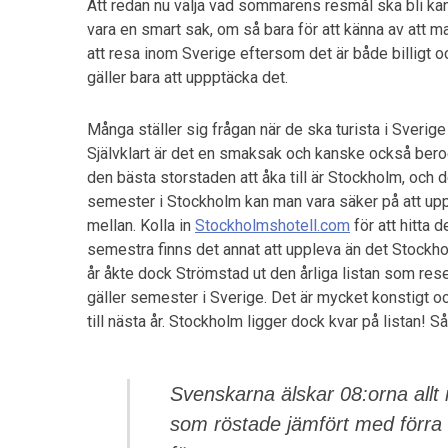
Att redan nu välja vad sommarens resmål ska bli kan 
vara en smart sak, om så bara för att känna av att m
att resa inom Sverige eftersom det är både billigt o
gäller bara att uppptäcka det.
Många ställer sig frågan när de ska turista i Sverige
Självklart är det en smaksak och kanske också beroen
den bästa storstaden att åka till är Stockholm, oc
semester i Stockholm kan man vara säker på att upptä
mellan. Kolla in
Stockholmshotell.com
för att hitta 
semestra finns det annat att uppleva än det Stockho
år åkte dock Strömstad ut den årliga listan som rese
gäller semester i Sverige. Det är mycket konstigt 
till nästa år. Stockholm ligger dock kvar på listan! Så
Svenskarna älskar 08:orna allt
som röstade jämfört med förra 