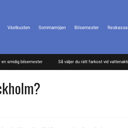
Västkusten
Sommarnöjen
Bilsemester
Reskassa
n smidig bilsemester
Så väljer du rätt farkost vid vattenaktivit
ockholm?