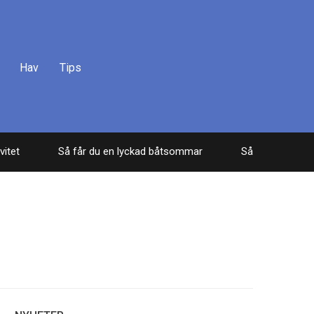
Hav
Tips
et
Så får du en lyckad båtsommar
Så fiskar du säker