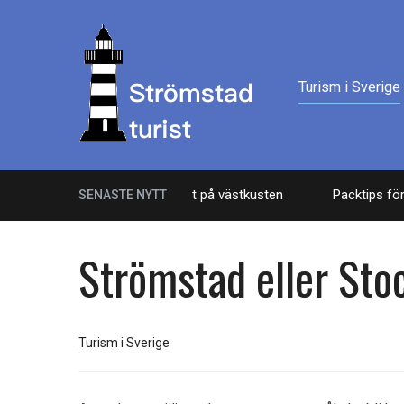
Turism i Sverige
elarna med att äga en fiskebåt på västkusten
Packtips för e
SENASTE NYTT
Strömstad eller St
Turism i Sverige