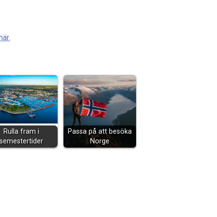
är.
Rulla fram i
Passa på att besöka
semestertider
Norge